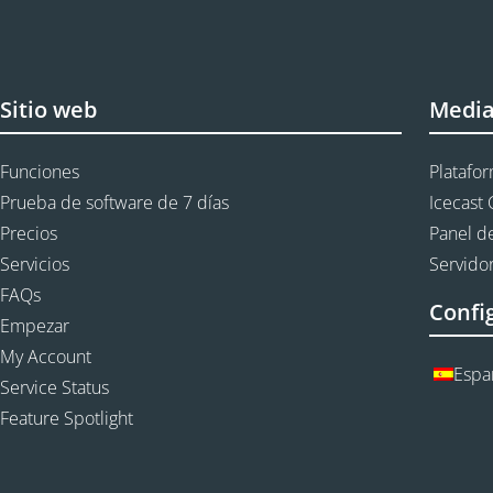
Sitio web
Medi
Funciones
Platafo
Prueba de software de 7 días
Icecast 
Precios
Panel de
Servicios
Servidor
FAQs
Confi
Empezar
My Account
Espa
Service Status
Feature Spotlight