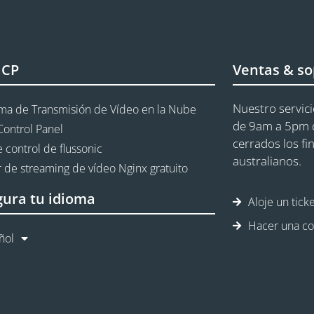
aCP
Ventas & so
Nuestro servici
rma de Transmisión de Vídeo en la Nube
de 9am a 5pm d
Control Panel
cerrados los fi
 control de flussonic
australianos.
 de streaming de vídeo Nginx gratuito
gura tu idioma
Aloje un tick
Hacer una co
ñol