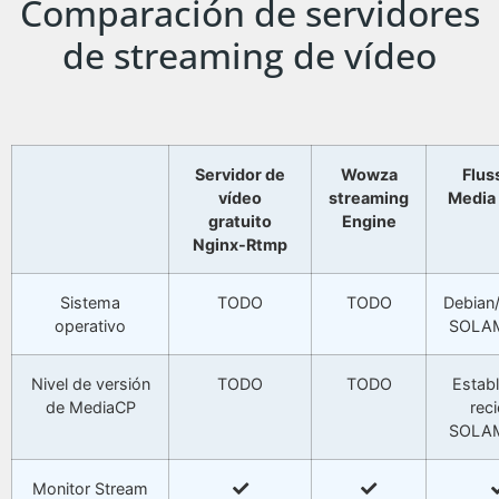
Comparación de servidores
de streaming de vídeo
Servidor de
Wowza
Flus
vídeo
streaming
Media 
gratuito
Engine
Nginx-Rtmp
Sistema
TODO
TODO
Debian
operativo
SOLA
Nivel de versión
TODO
TODO
Estab
de MediaCP
reci
SOLA
Monitor Stream