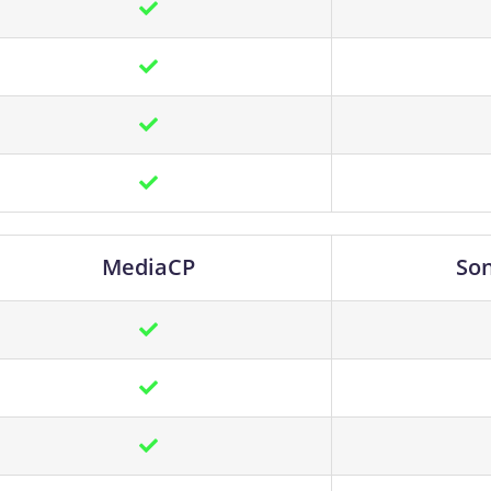
MediaCP
So