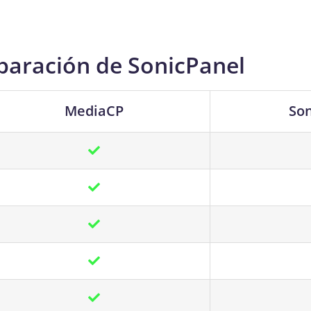
aración de SonicPanel
MediaCP
So