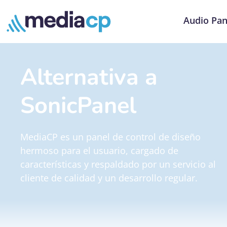
Audio Pan
Alternativa a
SonicPanel
MediaCP es un panel de control de diseño
hermoso para el usuario, cargado de
características y respaldado por un servicio al
cliente de calidad y un desarrollo regular.