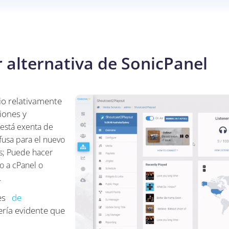
 alternativa de SonicPanel
io relativamente
iones y
 está exenta de
fusa para el nuevo
es; Puede hacer
o a cPanel o
.
nes
de
ería evidente que