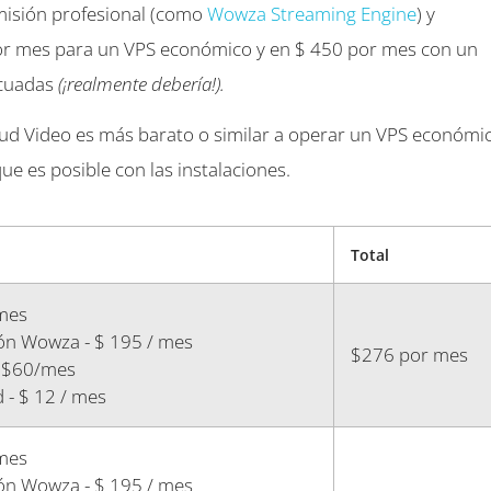
misión profesional (como
Wowza Streaming Engine
) y
or mes para un VPS económico y en $ 450 por mes con un
ecuadas
(¡realmente debería!).
d Video es más barato o similar a operar un VPS económic
e es posible con las instalaciones.
Total
 mes
ón Wowza - $ 195 / mes
$276 por mes
- $60/mes
 - $ 12 / mes
 mes
ón Wowza - $ 195 / mes