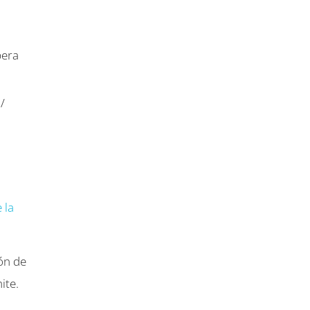
pera
/
 la
ión de
ite.