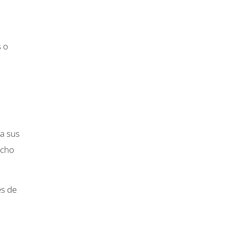
s o
 a sus
ncho
es de