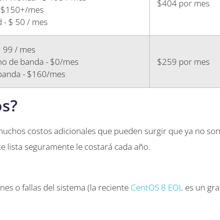
$404 por mes
- $150+/mes
 - $ 50 / mes
$ 99 / mes
cho de banda - $0/mes
$259 por mes
banda - $160/mes
os?
 muchos costos adicionales que pueden surgir que ya no so
te lista seguramente le costará cada año.
es o fallas del sistema (la reciente
CentOS 8 EOL
es un gr