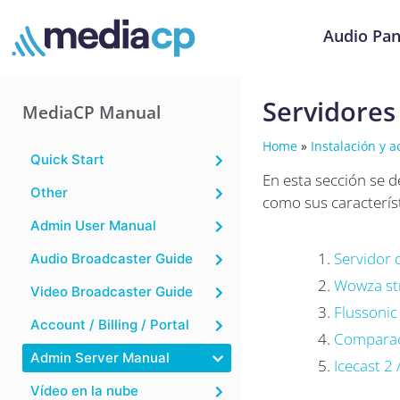
Audio Pan
Servidores
MediaCP Manual
Home
»
Instalación y a
Quick Start
En esta sección se d
Other
como sus característ
Admin User Manual
Servidor 
Audio Broadcaster Guide
Wowza st
Video Broadcaster Guide
Flussonic
Account / Billing / Portal
Comparaci
Admin Server Manual
Icecast 2 
Vídeo en la nube