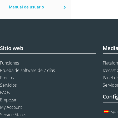
Manual de usuario
Sitio web
Medi
Funciones
Platafo
Prueba de software de 7 días
Icecast 
Precios
Panel de
Servicios
Servidor
FAQs
Confi
Empezar
My Account
Espa
Service Status