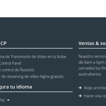
aCP
Ventas & so
Nuestro servici
rma de Transmisión de Vídeo en la Nube
de 9am a 5pm d
Control Panel
cerrados los fi
 control de flussonic
australianos.
 de streaming de vídeo Nginx gratuito
gura tu idioma
Aloje un tick
Hacer una co
ñol