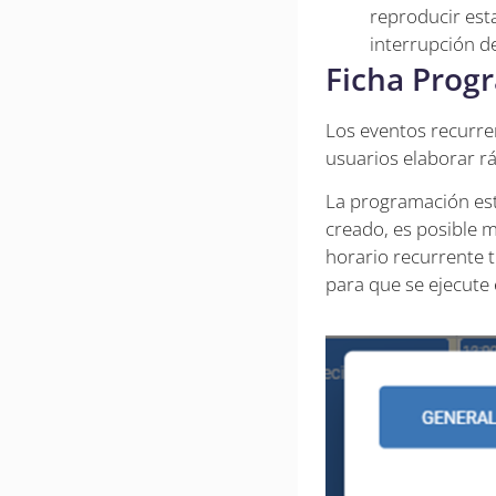
reproducir esta
interrupción de
Ficha Prog
Los eventos recurren
usuarios elaborar r
La programación est
creado, es posible m
horario recurrente to
para que se ejecute e