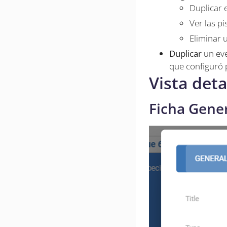
Duplicar 
Ver las p
Eliminar 
Duplicar
un eve
que configuró 
Vista deta
Ficha Gene