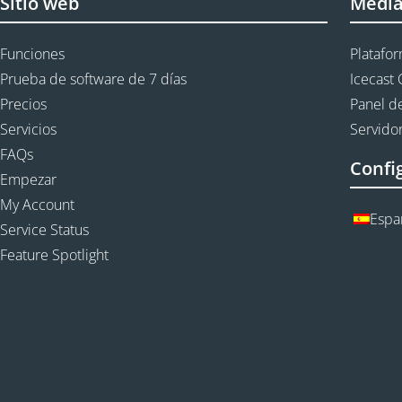
Sitio web
Medi
Funciones
Platafo
Prueba de software de 7 días
Icecast 
Precios
Panel de
Servicios
Servidor
FAQs
Confi
Empezar
My Account
Espa
Service Status
Feature Spotlight