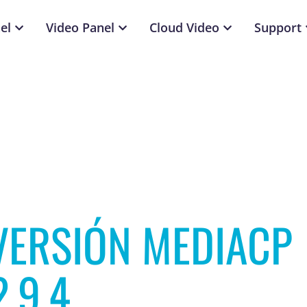
el
Video Panel
Cloud Video
Support
VERSIÓN MEDIACP
2.9.4