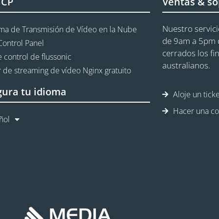
aCP
Ventas & so
Nuestro servici
rma de Transmisión de Vídeo en la Nube
de 9am a 5pm d
Control Panel
cerrados los fi
 control de flussonic
australianos.
 de streaming de vídeo Nginx gratuito
gura tu idioma
Aloje un tick
Hacer una co
ñol