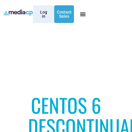
Log
Contact
in
Sales
CENTOS 6
DESCONTINUA