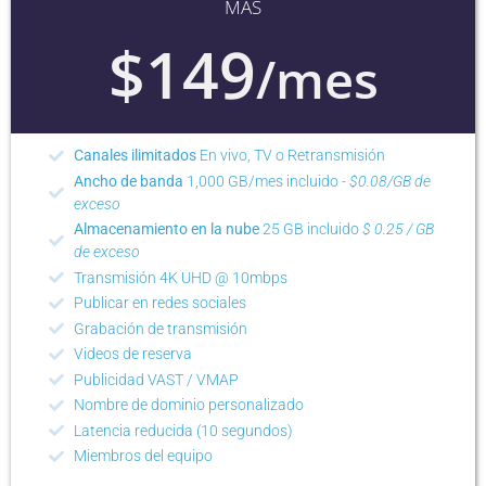
MÁS
$149
/mes
Canales ilimitados
En vivo, TV o Retransmisión
Ancho de banda
1,000 GB/mes incluido -
$0.08/GB de
exceso
Almacenamiento en la nube
25 GB incluido
$ 0.25 / GB
de exceso
Transmisión 4K UHD @ 10mbps
Publicar en redes sociales
Grabación de transmisión
Videos de reserva
Publicidad VAST / VMAP
Nombre de dominio personalizado
Latencia reducida (10 segundos)
Miembros del equipo