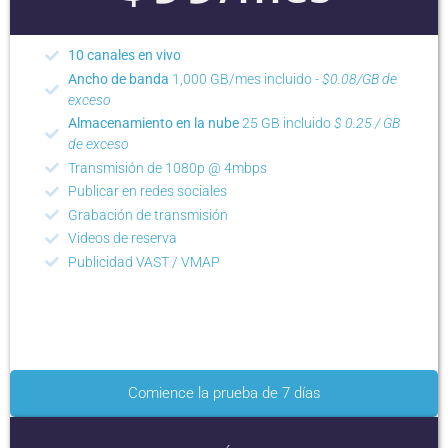
10 canales en vivo
Ancho de banda
1,000 GB/mes incluido -
$0.08/GB de
exceso
Almacenamiento en la nube
25 GB incluido
$ 0.25 / GB
de exceso
Transmisión de 1080p @ 4mbps
Publicar en redes sociales
Grabación de transmisión
Videos de reserva
Publicidad VAST / VMAP
Comience la prueba de 7 días