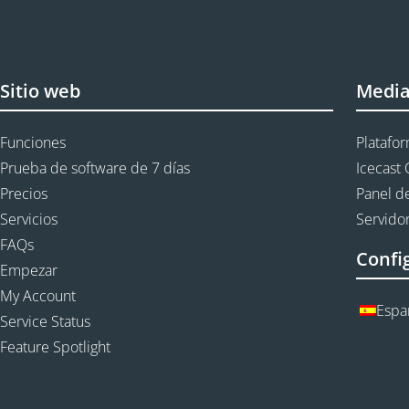
Sitio web
Medi
Funciones
Platafo
Prueba de software de 7 días
Icecast 
Precios
Panel de
Servicios
Servidor
FAQs
Confi
Empezar
My Account
Espa
Service Status
Feature Spotlight