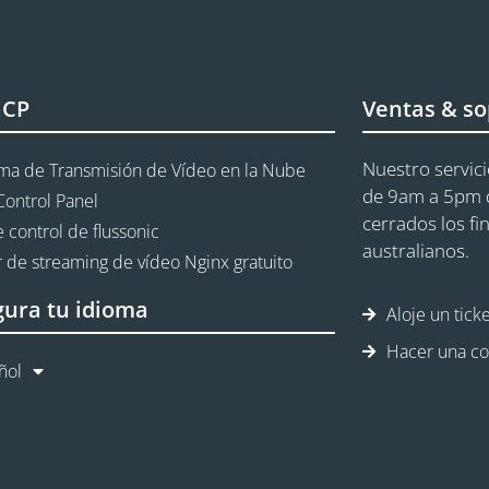
aCP
Ventas & so
Nuestro servici
rma de Transmisión de Vídeo en la Nube
de 9am a 5pm d
Control Panel
cerrados los fi
 control de flussonic
australianos.
 de streaming de vídeo Nginx gratuito
gura tu idioma
Aloje un tick
Hacer una co
ñol