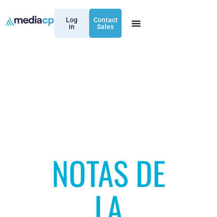
Log
Contact
in
Sales
NOTAS DE
LA