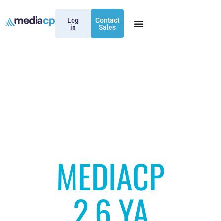
Log
Contact
in
Sales
MEDIACP
2.6 YA