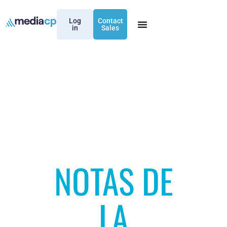
Log
Contact
in
Sales
NOTAS DE
LA