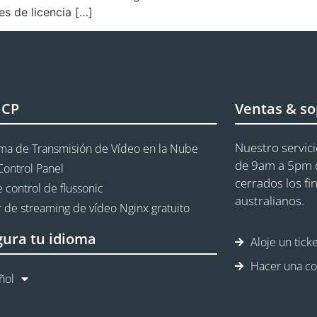
es de licencia […]
aCP
Ventas & so
Nuestro servici
rma de Transmisión de Vídeo en la Nube
de 9am a 5pm d
Control Panel
cerrados los fi
 control de flussonic
australianos.
 de streaming de vídeo Nginx gratuito
gura tu idioma
Aloje un tick
Hacer una co
ñol