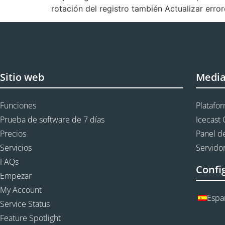
rotación del registro también Actualizar error
Sitio web
Medi
Funciones
Platafo
Prueba de software de 7 días
Icecast 
Precios
Panel de
Servicios
Servidor
FAQs
Confi
Empezar
My Account
Espa
Service Status
Feature Spotlight