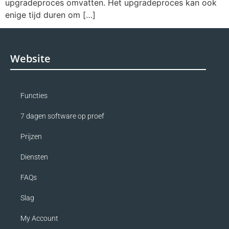
upgradeproces omvatten. Het upgradeproces kan ook
enige tijd duren om […]
Website
Functies
7 dagen software op proef
Prijzen
Diensten
FAQs
Slag
My Account