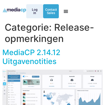
Log
Contact
in
Sales
Categorie:
Release-
opmerkingen
MediaCP 2.14.12
Uitgavenotities