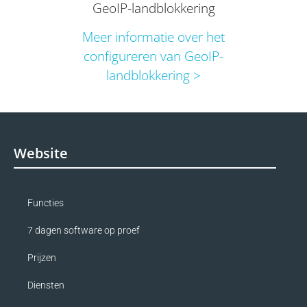
GeoIP-landblokkering
Meer informatie over het
configureren van GeoIP-
landblokkering >
Website
Functies
7 dagen software op proef
Prijzen
Diensten