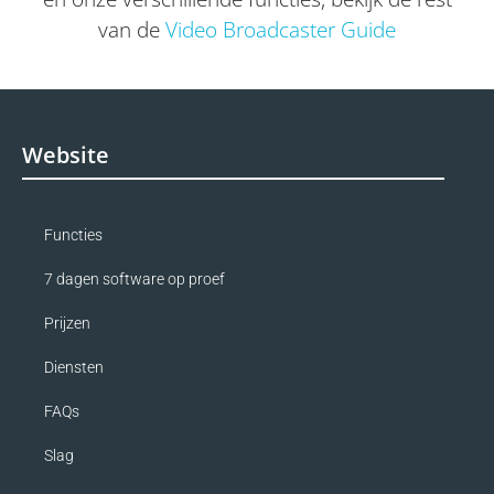
van de
Video Broadcaster Guide
Website
Functies
7 dagen software op proef
Prijzen
Diensten
FAQs
Slag