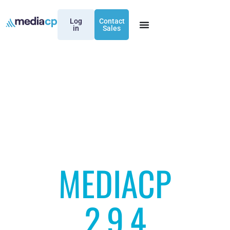
Log
Contact
in
Sales
MEDIACP
2.9.4