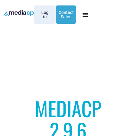
Log
Contact
in
Sales
MEDIACP
2.9.6