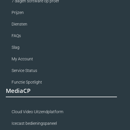
7 dagen software op proef
Prijzen
Diensten
FAQs
Slag
My Account
Service Status
Functie Spotlight
MediaCP
Cloud Video Uitzendplatform
Icecast bedieningspaneel