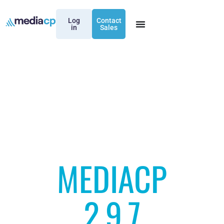
Log
Contact
in
Sales
MEDIACP
2.9.7