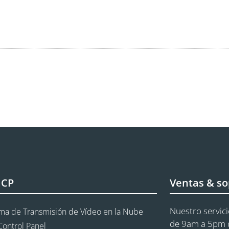
aCP
Ventas & so
Nuestro servici
rma de Transmisión de Vídeo en la Nube
de 9am a 5pm d
Control Panel