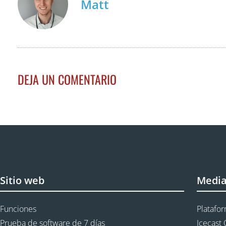
Matt
DEJA UN COMENTARIO
Sitio web
Medi
Funciones
Platafo
Prueba de software de 7 días
Icecast 