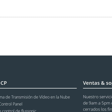
aCP
Ventas & so
Nuestro servici
rma de Transmisión de Vídeo en la Nube
de 9am a 5pm d
Control Panel
cerrados los fi
 control de flussonic