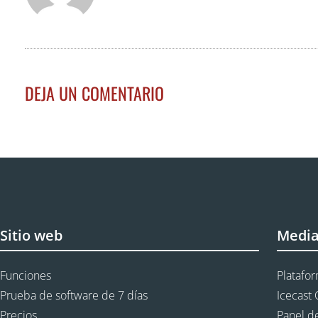
DEJA UN COMENTARIO
Sitio web
Medi
Funciones
Platafo
Prueba de software de 7 días
Icecast 
Precios
Panel de