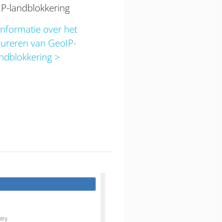
P-landblokkering
nformatie over het
gureren van GeoIP-
andblokkering >