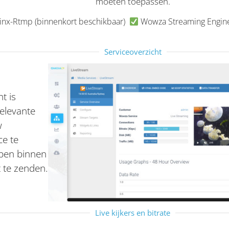
moeten toepassen.
nx-Rtmp (binnenkort beschikbaar)
Wowza Streaming Engin
Serviceoverzicht
t is
elevante
w
ce te
lpen binnen
 te zenden.
Live kijkers en bitrate