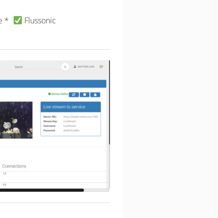
e *
Flussonic