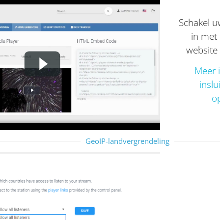
Schakel u
in met
website 
Meer i
inslu
o
GeoIP-landvergrendeling