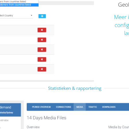
GeoI
Meer i
confi
l
Statistieken & rapportering