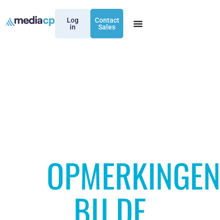
Log
Contact
in
Sales
OPMERKINGE
BIJ DE