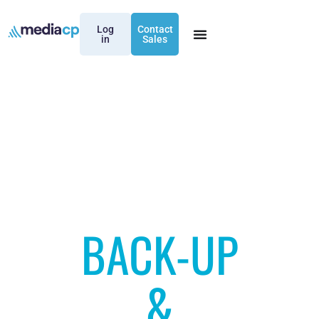
Log
Contact
in
Sales
BACK-UP
&