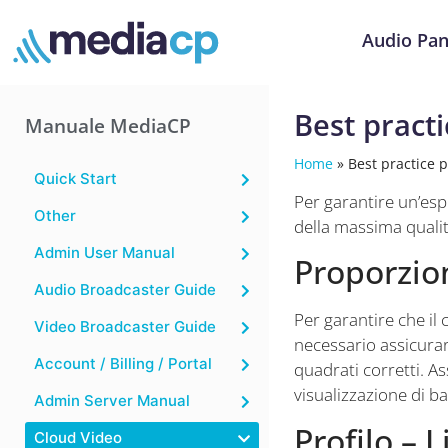
Audio Pan
Best pract
Manuale MediaCP
Home
»
Best practice 
Quick Start
Per garantire un’esp
Other
della massima qualit
Admin User Manual
Proporzio
Audio Broadcaster Guide
Per garantire che il
Video Broadcaster Guide
necessario assicurars
Account / Billing / Portal
quadrati corretti. As
visualizzazione di b
Admin Server Manual
Profilo – 
Cloud Video