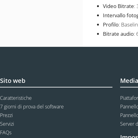
Video Bitrate
:
Intervallo fot
Profilo
: Baseli
Bitrate audio
:
Sito web
Media
Caratteristiche
Piattafo
7 giorni di prova del software
Pannello
Prezzi
Pannello
Servizi
Server d
FAQs
Impos