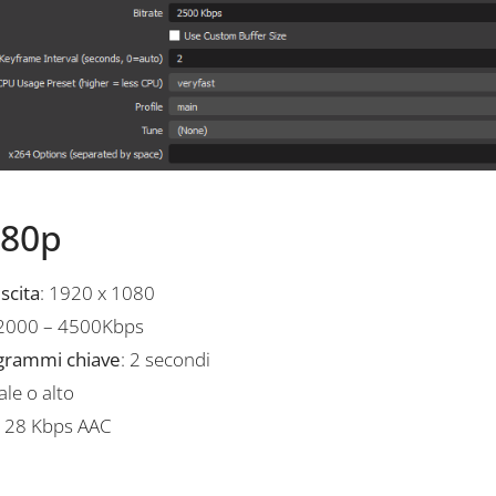
080p
scita
: 1920 x 1080
 2000 – 4500Kbps
ogrammi chiave
: 2 secondi
ale o alto
 128 Kbps AAC