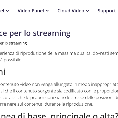
el
Video Panel
Cloud Video
Support
ice per lo streaming
per lo streaming
erienza di riproduzione della massima qualità, dovresti sem
à possibile.
ni
 contenuto video non venga allungato in modo inappropriato
i che il contenuto sorgente sia codificato con le proporzioni
sicurarsi che le proporzioni siano le stesse delle posizioni 
arre nere sui contenuti durante la riproduzione.
Linea di base, principale o alta