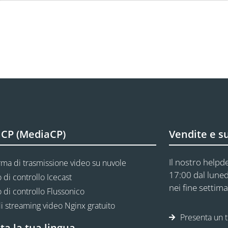
CP (MediaCP)
Vendite e s
Il nostro helpde
rma di trasmissione video su nuvole
17:00 dal luned
 di controllo Icecast
nei fine settima
 di controllo Flussonico
i streaming video Nginx gratuito
Presenta un t
ta la tua lingua