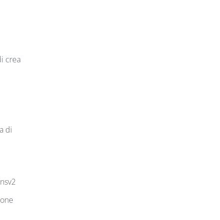
di crea
a di
ansv2
ione