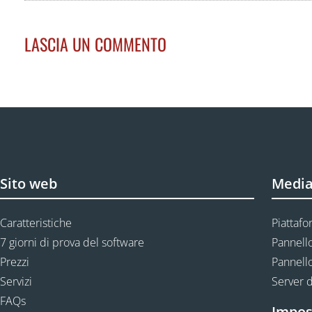
LASCIA UN COMMENTO
Sito web
Media
Caratteristiche
Piattafo
7 giorni di prova del software
Pannello
Prezzi
Pannello
Servizi
Server d
FAQs
Impos