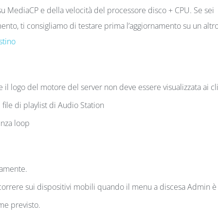
su MediaCP e della velocità del processore disco + CPU. Se sei
nto, ti consigliamo di testare prima l’aggiornamento su un altr
stino
l logo del motore del server non deve essere visualizzata ai cli
le di playlist di Audio Station
enza loop
tamente.
orrere sui dispositivi mobili quando il menu a discesa Admin è
me previsto.