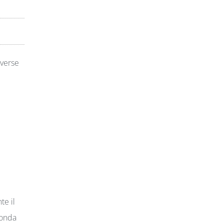
iverse
te il
conda