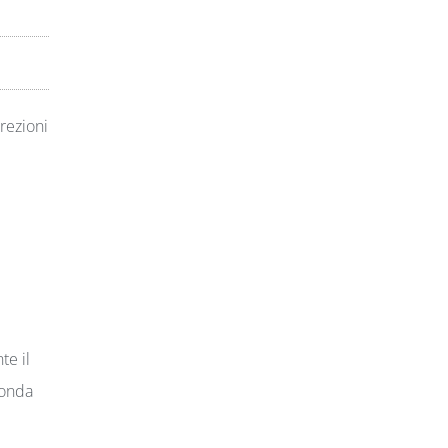
rezioni
te il
conda