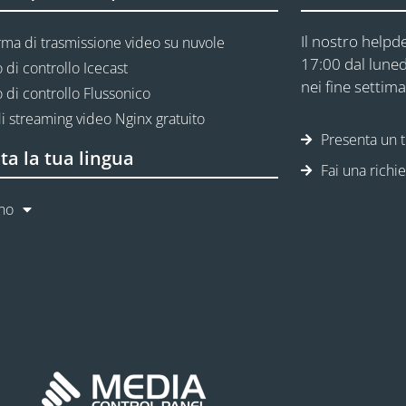
Il nostro helpde
rma di trasmissione video su nuvole
17:00 dal luned
 di controllo Icecast
nei fine settima
 di controllo Flussonico
i streaming video Nginx gratuito
Presenta un t
ta la tua lingua
Fai una richi
ano