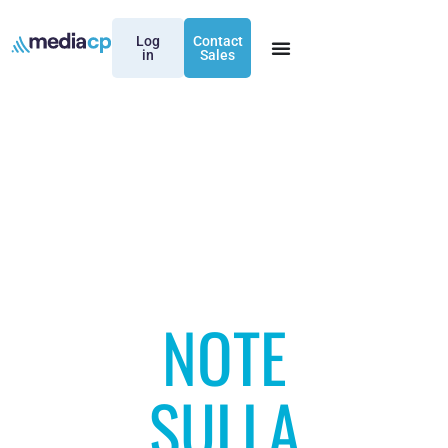
Log
Contact
in
Sales
NOTE
SULLA