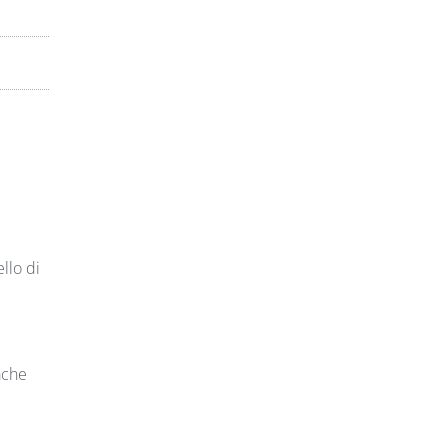
llo di
ache