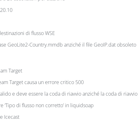
 20.10
destinazioni di flusso WSE
abase GeoLite2-Country.mmdb anziché il file GeoIP.dat obsoleto
eam Target
ream Target causa un errore critico 500
alido e deve essere la coda di riavvio anziché la coda di riavvio
 ‘Tipo di flusso non corretto’ in liquidsoap
 e Icecast