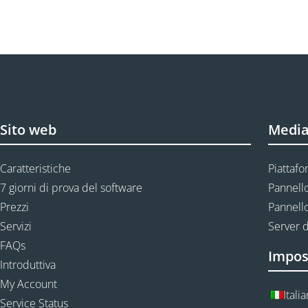
Sito web
Media
Caratteristiche
Piattafo
7 giorni di prova del software
Pannello
Prezzi
Pannello
Servizi
Server d
FAQs
Impos
Introduttiva
My Account
Itali
Service Status