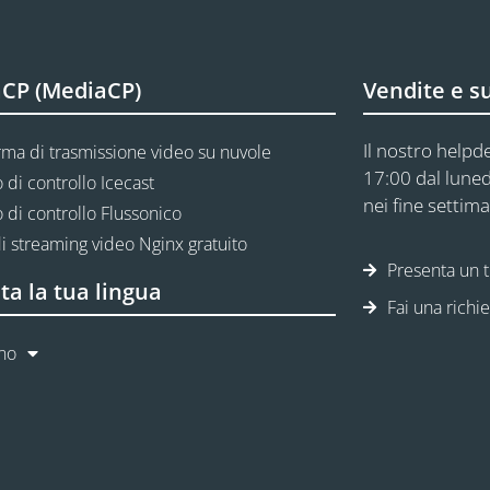
CP (MediaCP)
Vendite e s
Il nostro helpde
rma di trasmissione video su nuvole
17:00 dal luned
 di controllo Icecast
nei fine settima
 di controllo Flussonico
i streaming video Nginx gratuito
Presenta un t
ta la tua lingua
Fai una richi
ano