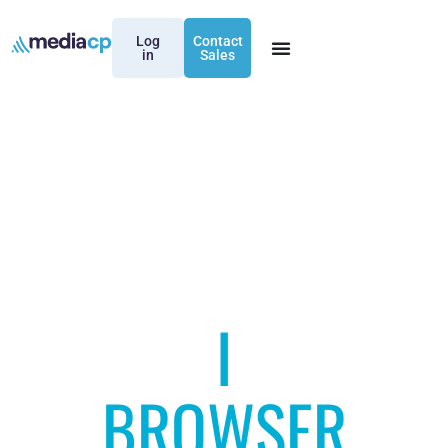
Log
Contact
in
Sales
I
BROWSER