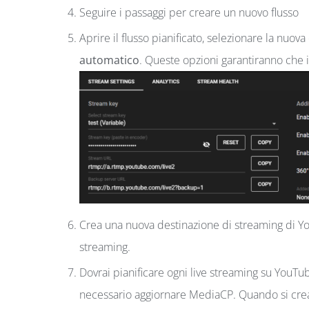
Seguire i passaggi per creare un nuovo flusso
Aprire il flusso pianificato, selezionare la nuov
automatico
. Queste opzioni garantiranno che il
Crea una nuova destinazione di streaming di Yo
streaming.
Dovrai pianificare ogni live streaming su YouTu
necessario aggiornare MediaCP. Quando si crea l