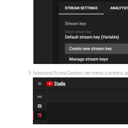
Seleziona l’icona Gestisci nel menu a sinistra, qu