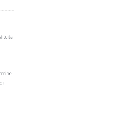
tituita
ermine
di