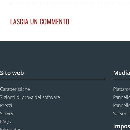
LASCIA UN COMMENTO
Sito web
Media
Caratteristiche
Piattafo
7 giorni di prova del software
Pannello
Prezzi
Pannello
Servizi
Server d
FAQs
Impos
Introduttiva