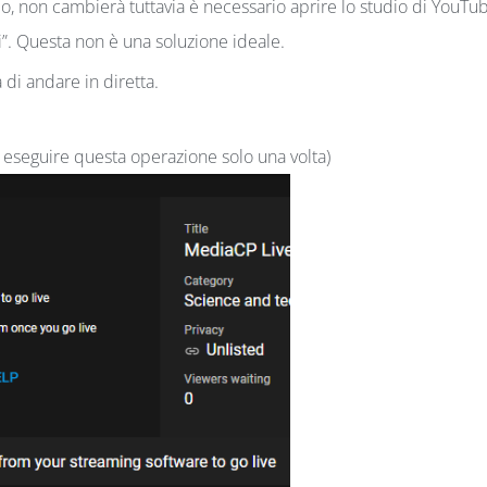
, non cambierà tuttavia è necessario aprire lo studio di YouTu
”. Questa non è una soluzione ideale.
 di andare in diretta.
 eseguire questa operazione solo una volta)