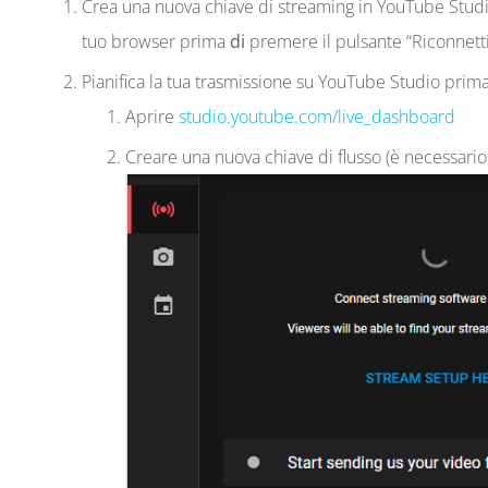
Crea una nuova chiave di streaming in YouTube Studio
tuo browser prima
di
premere il pulsante “Riconnetti
Pianifica la tua trasmissione su YouTube Studio prima
Aprire
studio.youtube.com/live_dashboard
Creare una nuova chiave di flusso (è necessario