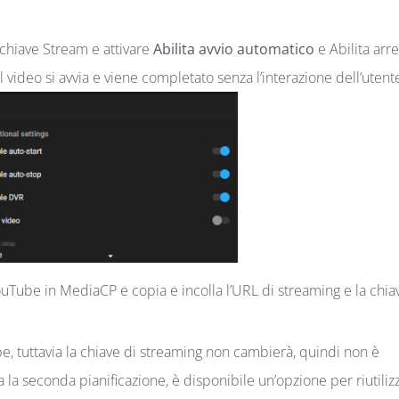
a chiave Stream e attivare
Abilita avvio automatico
e Abilita arr
 video si avvia e viene completato senza l’interazione dell’utent
uTube in MediaCP e copia e incolla l’URL di streaming e la chia
be, tuttavia la chiave di streaming non cambierà, quindi non è
a seconda pianificazione, è disponibile un’opzione per riutilizz