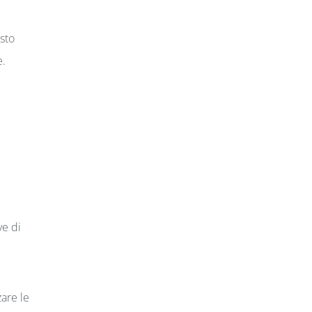
esto
e.
ve di
are le