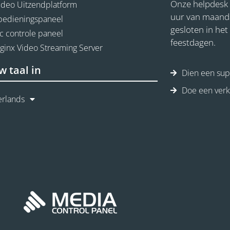
Onze helpdesk 
ideo Uitzendplatform
uur van maandag
 bedieningspaneel
gesloten in he
c controle paneel
feestdagen.
Nginx Video Streaming Server
w taal in
Dien een supp
Doe een ver
rlands