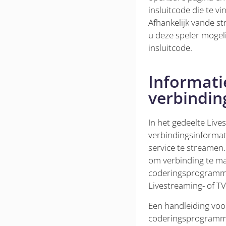
insluitcode die te v
Afhankelijk van
de st
u deze speler mogel
insluitcode.
Informatie
verbindin
In het gedeelte Live
verbindingsinformat
service te streamen
om verbinding te ma
coderingsprogramm
Livestreaming- of TV
Een handleiding voo
coderingsprogramma 