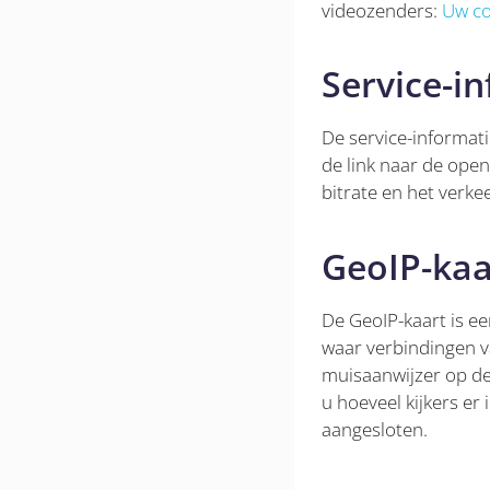
videozenders:
Uw co
Service-i
De service-informati
de link naar de ope
bitrate en het verkee
GeoIP-kaa
De GeoIP-kaart is een
waar verbindingen 
muisaanwijzer op de
u hoeveel kijkers er 
aangesloten.