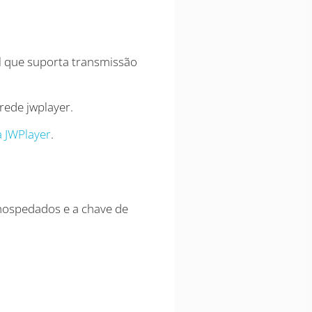
l que suporta transmissão
rede jwplayer.
a JWPlayer
.
-hospedados e a chave de