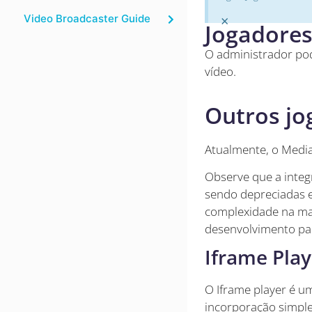
Video Broadcaster Guide
×
Jogadores
O administrador pod
vídeo.
Outros jo
Atualmente, o Media
Observe que a integ
sendo depreciadas e
complexidade na man
desenvolvimento par
Iframe Play
O Iframe player é u
incorporação simples