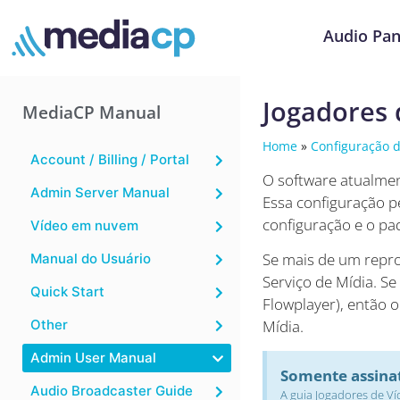
Audio Pan
Jogadores 
MediaCP Manual
Home
»
Configuração 
Account / Billing / Portal
O software atualmen
Admin Server Manual
Essa configuração p
configuração e o pa
Vídeo em nuvem
Se mais de um reprod
Manual do Usuário
Serviço de Mídia. Se
Quick Start
Flowplayer), então o
Other
Mídia.
Admin User Manual
Somente assina
Audio Broadcaster Guide
A guia Jogadores de Ví