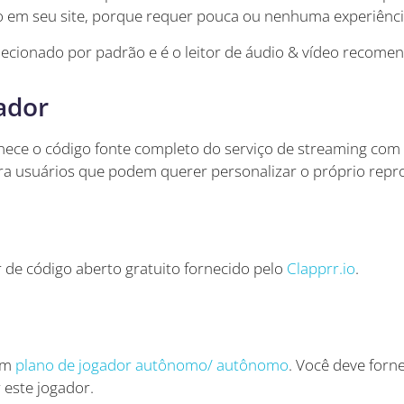
lo em seu site, porque requer pouca ou nenhuma experiência
elecionado por padrão e é o leitor de áudio & vídeo recome
ador
rnece o código fonte completo do serviço de streaming com 
ra usuários que podem querer personalizar o próprio repro
 de código aberto gratuito fornecido pelo
Clapprr.io
.
um
plano de jogador autônomo/ autônomo
. Você deve forne
 este jogador.