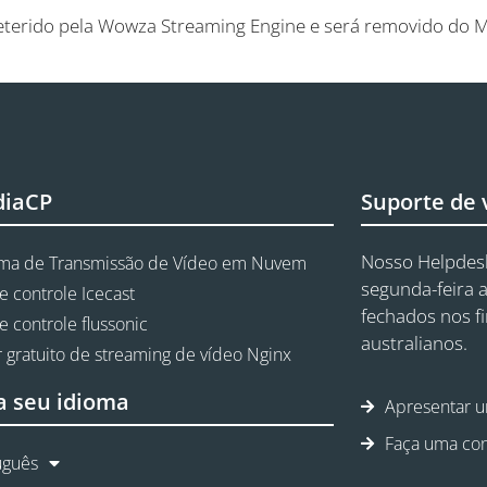
eterido pela Wowza Streaming Engine e será removido do 
diaCP
Suporte de
Nosso Helpdesk
rma de Transmissão de Vídeo em Nuvem
segunda-feira a
e controle Icecast
fechados nos f
e controle flussonic
australianos.
 gratuito de streaming de vídeo Nginx
a seu idioma
Apresentar u
Faça uma con
uguês