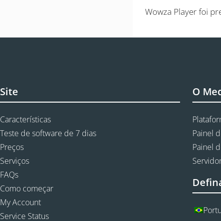
Wowza Player foi pr
Site
O Me
Características
Platafo
Teste de software de 7 dias
Painel d
Preços
Painel d
Serviços
Servidor
FAQs
Defin
Como começar
My Account
Port
Service Status