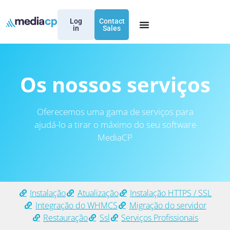
Log
Contact
in
Sales
Os nossos serviços
Oferecemos uma gama de serviços para
ajudá-lo a tirar o máximo do seu software
MediaCP
Instalação
Atualização
Instalação HTTPS / SSL
Integração do WHMCS
Migração do servidor
Restauração
Ssl
Serviços Profissionais