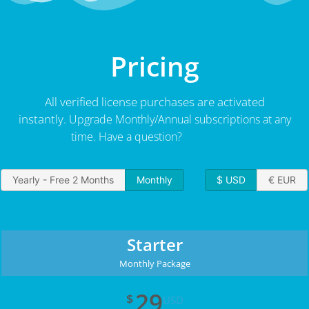
Pricing
All verified license purchases are activated
instantly.
Upgrade Monthly/Annual subscriptions at any
time.
Have a question?
Contact Us
Yearly - Free 2 Months
Monthly
$ USD
€ EUR
Starter
Monthly Package
29
$
USD