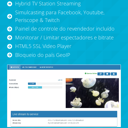
Hybrid TV Station Streaming
Simulcasting para Facebook, Youtube,
Periscope & Twitch
Painel de controle do revendedor incluído
Monitorar / Limitar espectadores e bitrate
HTML5 SSL Video Player
Bloqueio do país GeoIP