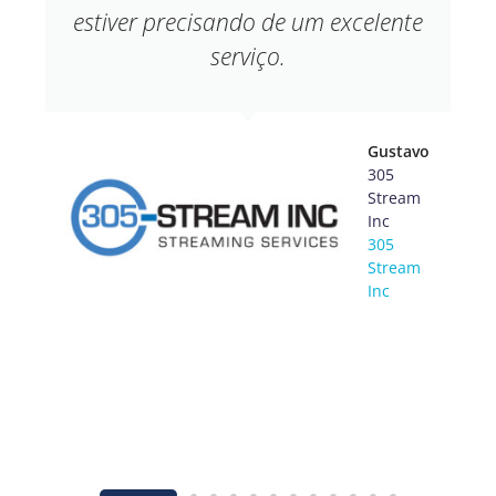
estiver precisando de um excelente
serviço.
Gustavo
305
Stream
Inc
305
Stream
il.com.br
Inc