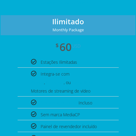
Comece uma avaliação gratuita
Ilimitado
Monthly Package
60
$
USD
Estações Ilimitadas
Integra-se com
Wowza
,
Flussonic
, ou
Nginx-Rtmp
Motores de streaming de vídeo
Streaming de áudio
Incluso
Sem marca MediaCP
Painel de revendedor incluído