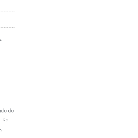
s.
ndo do
. Se
o