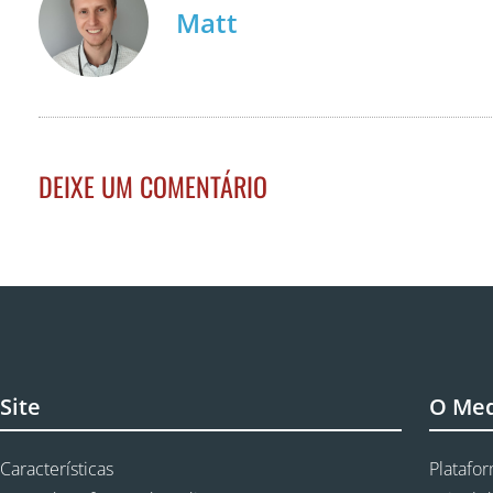
Matt
DEIXE UM COMENTÁRIO
Site
O Me
Características
Platafo