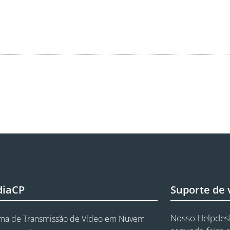
diaCP
Suporte de
Nosso Helpdesk
rma de Transmissão de Vídeo em Nuvem