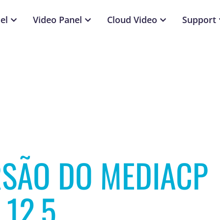
el
Video Panel
Cloud Video
Support
RSÃO DO MEDIACP
.12.5