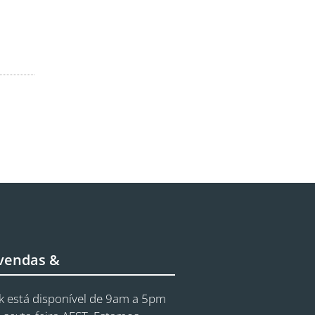
 vendas &
 está disponível de 9am a 5pm