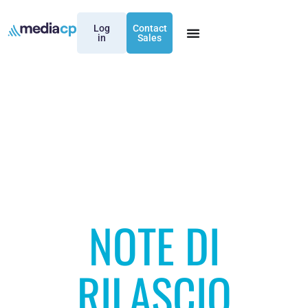
Log
Contact
in
Sales
NOTE DI
RILASCIO