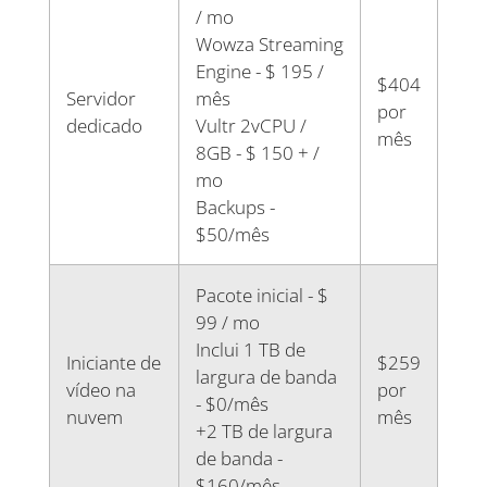
/ mo
Wowza Streaming
Engine - $ 195 /
$404
Servidor
mês
por
dedicado
Vultr 2vCPU /
mês
8GB - $ 150 + /
mo
Backups -
$50/mês
Pacote inicial - $
99 / mo
Inclui 1 TB de
Iniciante de
$259
largura de banda
vídeo na
por
- $0/mês
nuvem
mês
+2 TB de largura
de banda -
$160/mês