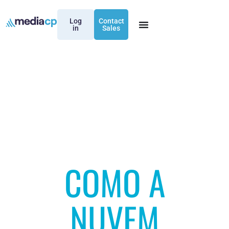
Log
Contact
in
Sales
COMO A
NUVEM