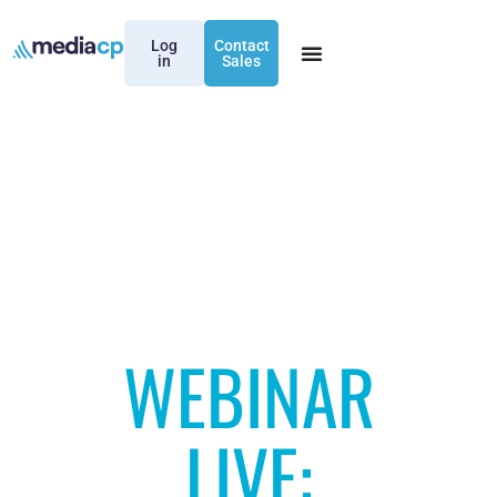
Log
Contact
in
Sales
WEBINAR
LIVE: