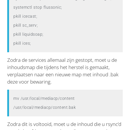
systemctl stop flussonic;

pkill icecast;

pkill sc_serv;

pkill liquidsoap;

pkill ices;
Zodra de services allemaal zijn gestopt, moet u de
inhoudsmap die tijdens het herstel is gemaakt,
verplaatsen naar een nieuwe map met inhoud .bak
deze voor bewaring.
mv /usr/local/mediacp/content 
/usr/local/mediacp/content.bak
Zodra dit is voltooid, moet u de inhoud die u rsync’d