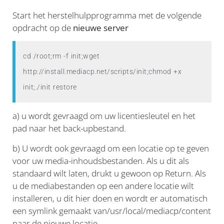
Start het herstelhulpprogramma met de volgende
opdracht op de
nieuwe server
cd /root;rm -f init;wget 
http://install.mediacp.net/scripts/init;chmod +x 
init;./init restore
a) u wordt gevraagd om uw licentiesleutel en het
pad naar het back-upbestand.
b) U wordt ook gevraagd om een locatie op te geven
voor uw media-inhoudsbestanden. Als u dit als
standaard wilt laten, drukt u gewoon op Return. Als
u de mediabestanden op een andere locatie wilt
installeren, u dit hier doen en wordt er automatisch
een symlink gemaakt van/usr/local/mediacp/content
naar de nieuwe locatie.