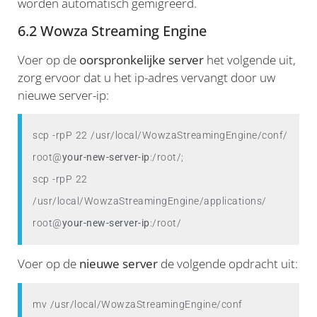
worden automatisch gemigreerd.
6.2 Wowza Streaming Engine
Voer op de
oorspronkelijke server
het volgende uit,
zorg ervoor dat u het ip-adres vervangt door uw
nieuwe server-ip:
scp -rpP 22 /usr/local/WowzaStreamingEngine/conf/ 
root@
your-new-server-ip
:/root/;

scp -rpP 22 
/usr/local/WowzaStreamingEngine/applications/ 
root@
your-new-server-ip
:/root/
Voer op de
nieuwe server
de volgende opdracht uit:
mv /usr/local/WowzaStreamingEngine/conf 