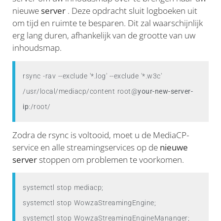
nieuwe
server
. Deze opdracht sluit logboeken uit
om tijd en ruimte te besparen. Dit zal waarschijnlijk
erg lang duren, afhankelijk van de grootte van uw
inhoudsmap.
rsync -rav --exclude '*.log' --exclude '*.w3c' 
/usr/local/mediacp/content root@
your-new-server-
ip
:/root/
Zodra de rsync is voltooid, moet u de MediaCP-
service en alle streamingservices op de
nieuwe
server
stoppen om problemen te voorkomen.
systemctl stop mediacp;

systemctl stop WowzaStreamingEngine;

systemctl stop WowzaStreamingEngineMananger;
