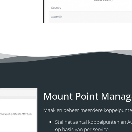
Mount Point Manag
Maak en beheer meerdere koppelpunte
Stel het aantal koppelpunten en Au
op basis van per service.