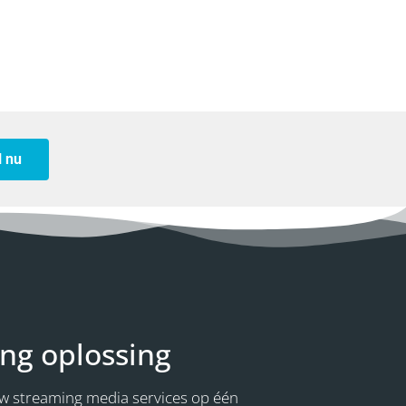
l nu
ing oplossing
uw streaming media services op één