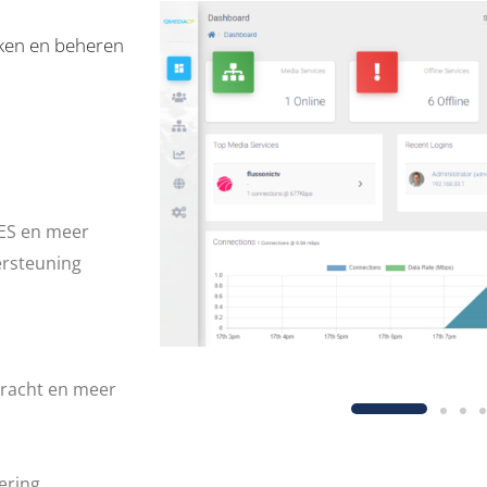
aken en beheren
CES en meer
rsteuning
dracht en meer
ering