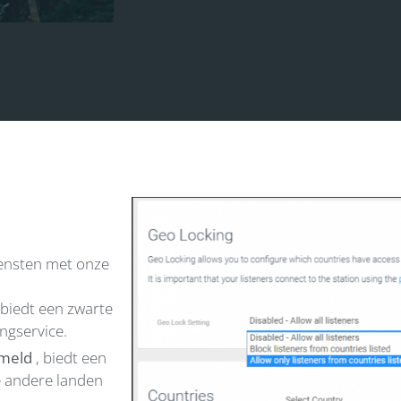
ensten met onze
 biedt een zwarte
ingservice.
rmeld
, biedt een
le andere landen