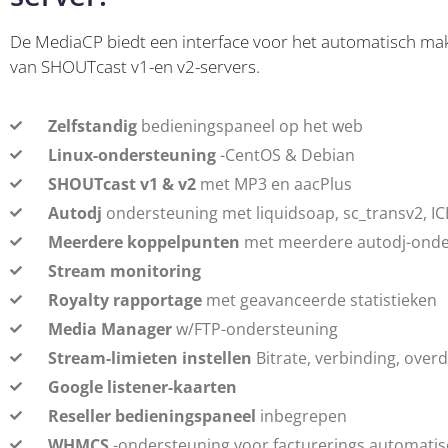
De MediaCP biedt een interface voor het automatisch m
van SHOUTcast v1-en v2-servers.
Zelfstandig
bedieningspaneel op het web
Linux-ondersteuning
-CentOS & Debian
SHOUTcast v1 & v2
met MP3 en aacPlus
Autodj
ondersteuning met liquidsoap, sc_transv2, I
Meerdere koppelpunten
met meerdere autodj-onde
Stream monitoring
Royalty rapportage
met geavanceerde statistieken
Media Manager
w/FTP-ondersteuning
Stream-limieten instellen
Bitrate, verbinding, over
Google listener-kaarten
Reseller bedieningspaneel
inbegrepen
WHMCS
-ondersteuning voor facturerings automatis