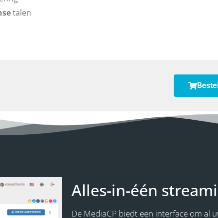
nse
talen
Beste
Alles-in-één stream
De MediaCP biedt een interface om al 