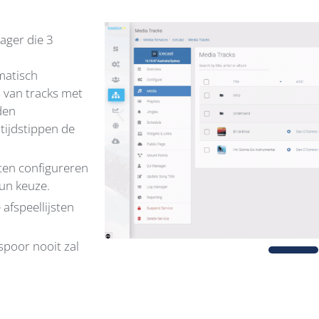
ager die 3
matisch
s van tracks met
den
tijdstippen de
sten configureren
un keuze.
afspeellijsten
spoor nooit zal