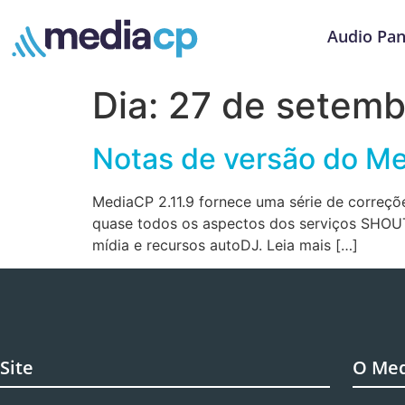
Audio Pan
Dia:
27 de setemb
Notas de versão do Me
MediaCP 2.11.9 fornece uma série de correçõ
quase todos os aspectos dos serviços SHOUT
mídia e recursos autoDJ. Leia mais […]
Site
O Me