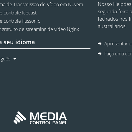
Nosso Helpdesk
rma de Transmissão de Vídeo em Nuvem
segunda-feira a
e controle Icecast
fechados nos f
e controle flussonic
australianos.
 gratuito de streaming de vídeo Nginx
a seu idioma
Apresentar u
Faça uma con
uguês