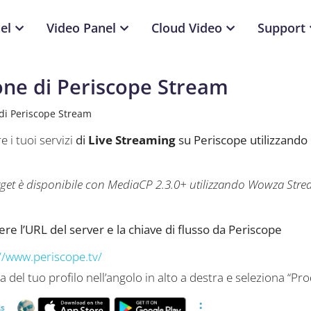
el
Video Panel
Cloud Video
Support
one di Periscope Stream
di Periscope Stream
e i tuoi servizi
di
Live Streaming
su Periscope utilizzando
get è disponibile con MediaCP 2.3.0+ utilizzando Wowza Stre
re l’URL del server e la chiave di flusso da Periscope
//www.periscope.tv/
ona del tuo profilo nell’angolo in alto a destra e seleziona “P