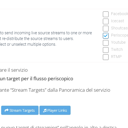
are il servizio
un target per il flusso periscopico
lsante “Stream Targets” dalla Panoramica del servizio
nuovo target di streaming” nell’angolo in alto a destra