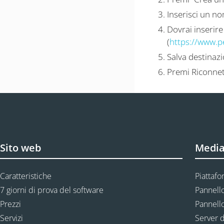
Inserisci un no
Dovrai inserire
(
https://www.p
Salva destinazi
Premi Riconnett
Sito web
Media
Caratteristiche
Piattafo
7 giorni di prova del software
Pannello
Prezzi
Pannello
Servizi
Server d