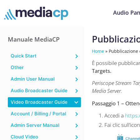
Audio Pan
Pubblicazi
Manuale MediaCP
Home
»
Pubblicazione 
Quick Start
È possibile pubblicar
Other
Targets.
Admin User Manual
Periscope Stream Tar
Media Server.
Audio Broadcaster Guide
Video Broadcaster Guide
Passaggio 1 – Ottene
Account / Billing / Portal
Accedi a
https:
Fai clic sull’ic
Admin Server Manual
Cloud Video