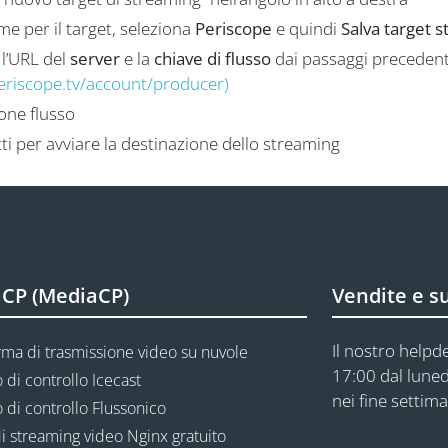
me per il target, seleziona
Periscope
e quindi
Salva target 
 l’URL del
server
e la
chiave di flusso
dai passaggi precedent
eriscope.tv/account/producer)
one flusso
i per avviare la destinazione dello streaming
CP (MediaCP)
Vendite e s
Il nostro helpde
rma di trasmissione video su nuvole
17:00 dal luned
 di controllo Icecast
nei fine settima
 di controllo Flussonico
i streaming video Nginx gratuito