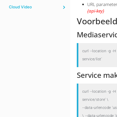
URL parameter 
Cloud Video
{api-key}
Voorbeel
Mediaservi
curl --location -g 
-H
service/list'
Service ma
curl --location -g 
-H
service/store' \

--data-urlencode 'use
\ --data-urlencode 'p