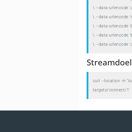
\ --data-urlencode 
\ --data-urlencode 
\ --data-urlencode 'b
\ --data-urlencode 
\ --data-urlencode 
Streamdoel
curl --location 
-H
"A
targets/connect/1'