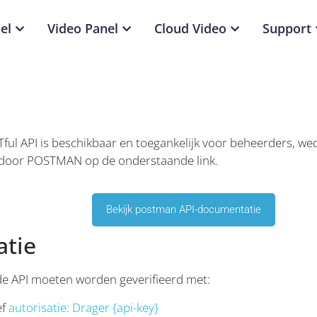
el
Video Panel
Cloud Video
Support
ful API is beschikbaar en toegankelijk voor beheerders, we
door POSTMAN op de onderstaande link.
Bekijk postman API-documentatie
atie
de API moeten worden geverifieerd met:
ef
autorisatie: Drager {api-key}