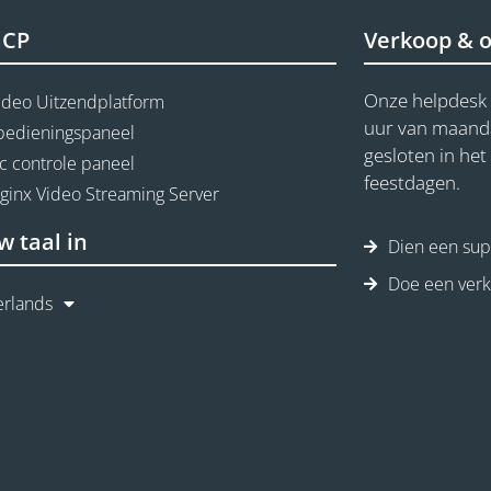
aCP
Verkoop & 
Onze helpdesk 
ideo Uitzendplatform
uur van maandag
 bedieningspaneel
gesloten in he
c controle paneel
feestdagen.
Nginx Video Streaming Server
w taal in
Dien een supp
Doe een ver
rlands