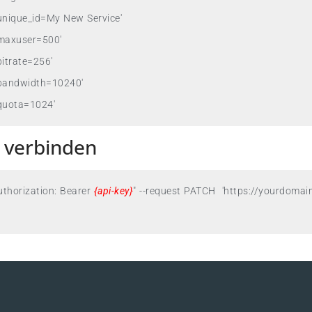
'unique_id=My New Service'

'maxuser=500'

itrate=256'

'bandwidth=10240'

'quota=1024'
 verbinden
uthorization: Bearer 
{api-key}
"
 --request PATCH 
'https://yourdoma