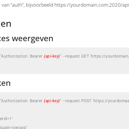
van “auth”, bijvoorbeeld https://yourdomain.com:2020/api
den
ces weergeven
"Authorization: Bearer 
{api-key}
"
 --request GET 'https://yourdomai
ken
"Authorization: Bearer 
{api-key}
" 
--request POST 'https://yourdoma
rid=1'

lugin=icecast'
