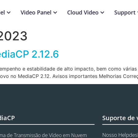
el
Video Panel
Cloud Video
Support
 2023
diaCP 2.12.6
esempenho e estabilidade de alto impacto, bem como vária
novo no MediaCP 2.12. Avisos importantes Melhorias Corre
diaCP
Suporte de
Nosso Helpdesk
rma de Transmissão de Vídeo em Nuvem