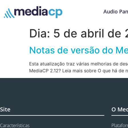
Audio Pan
Dia:
5 de abril de
Notas de versão do Me
Esta atualização traz várias melhorias de d
MediaCP 2.12? Leia mais sobre O que há de 
Site
O Me
Características
Platafo