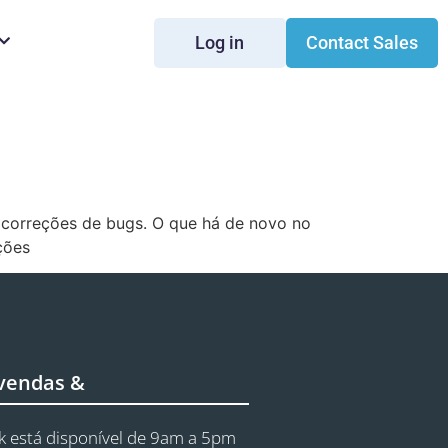
Log in
Contact Sales
s correções de bugs. O que há de novo no
ções
 vendas &
 está disponível de 9am a 5pm