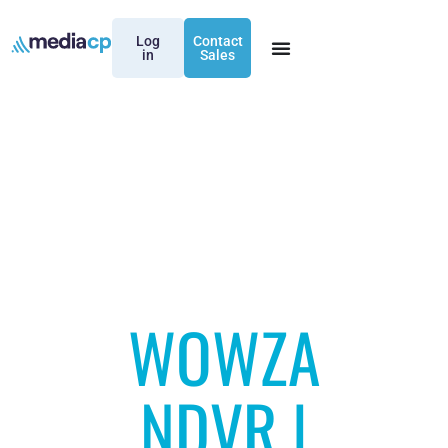
Log
Contact
in
Sales
WOWZA
NDVR |