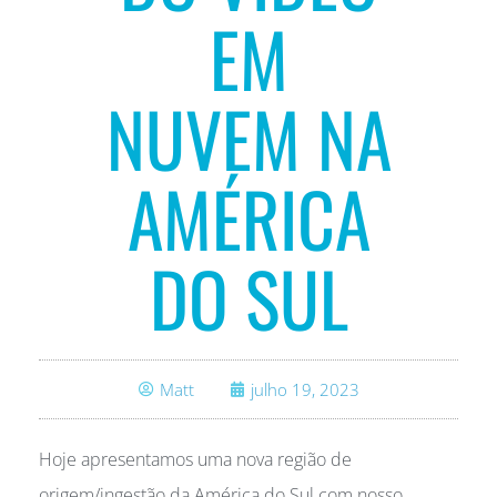
EM
NUVEM NA
AMÉRICA
DO SUL
Matt
julho 19, 2023
Hoje apresentamos uma nova região de
origem/ingestão da América do Sul com nosso