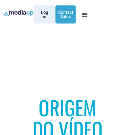
Log
Contact
in
Sales
ORIGEM
DO VÍDEO